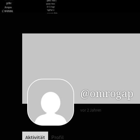
@omrogap
vor 2 Jahren
Aktivität
Profil