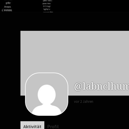
@labnclhu
vor 2 Jahren
Aktivität
Profil