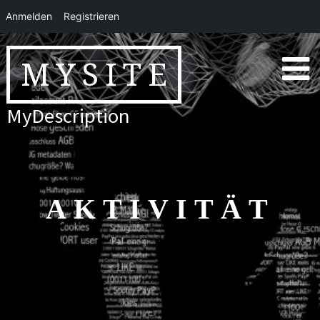
Anmelden
Registrieren
Skip
to
MYSITE
content
MyDescription
AKTIVITÄT