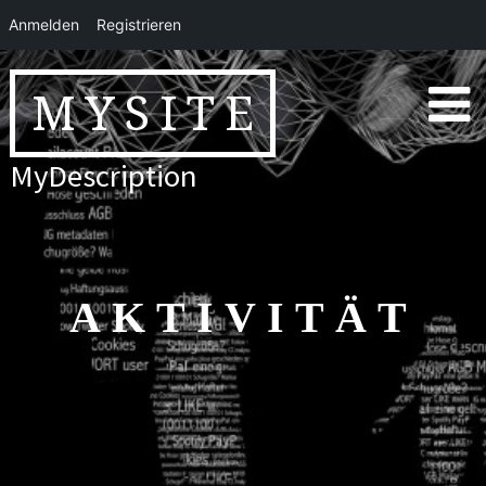
Anmelden
Registrieren
Skip
to
MYSITE
content
MyDescription
AKTIVITÄT